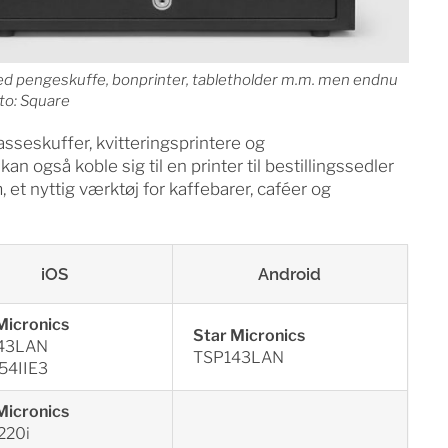
med pengeskuffe, bonprinter, tabletholder m.m. men endnu
to: Square
sseskuffer, kvitteringsprintere og
 også koble sig til en printer til bestillingssedler
 et nyttig værktøj for kaffebarer, caféer og
iOS
Android
Micronics
Star Micronics
43LAN
TSP143LAN
54IIE3
Micronics
220i