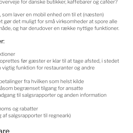
t overveje for danske butikker, kaffebarer og caféer?
som laver en mobil enhed om til et (næsten)
 gør det muligt for små virksomheder at spore alle
 måde, og har derudover en række nyttige funktioner.
r:
ktioner
prettes før gæster er klar til at tage afsted, i stedet
en vigtig funktion for restauranter og andre
betalinger fra hvilken som helst kilde
 såsom begrænset tilgang for ansatte
dgang til salgsrapporter og anden information
moms og rabatter
 af salgsrapporter til regneark)
are