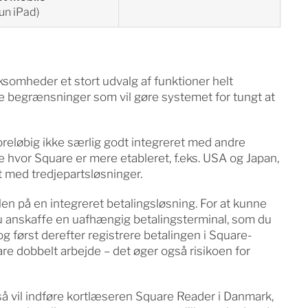
un iPad)
ksomheder et stort udvalg af funktioner helt
e begrænsninger som vil gøre systemet for tungt at
oreløbig ikke særlig godt integreret med andre
de hvor Square er mere etableret, f.eks. USA og Japan,
t med tredjepartsløsninger.
n på en integreret betalingsløsning. For at kunne
u anskaffe en uafhængig betalingsterminal, som du
 først derefter registrere betalingen i Square-
re dobbelt arbejde – det øger også risikoen for
så vil indføre kortlæseren Square Reader i Danmark,