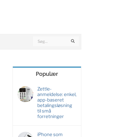
Search
Search
Populær
Zettle-
anmeldelse: enkel,
app-baseret
betalingsløsning
til små
forretninger
iPhone som