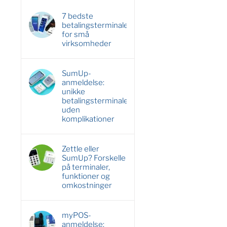
7 bedste
betalingsterminaler
for små
virksomheder
SumUp-
anmeldelse:
unikke
betalingsterminaler
uden
komplikationer
Zettle eller
SumUp? Forskelle
på terminaler,
funktioner og
omkostninger
myPOS-
anmeldelse: