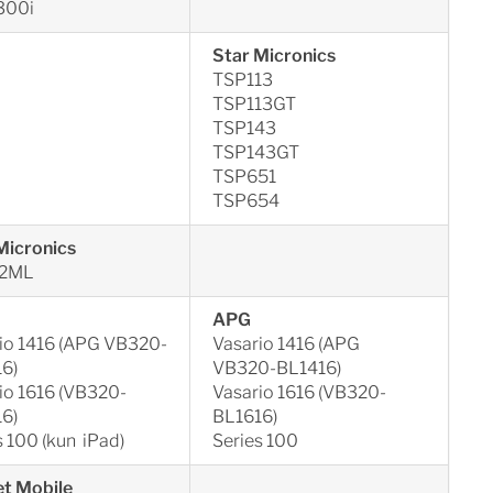
300i
Star Micronics
TSP113
TSP113GT
TSP143
TSP143GT
TSP651
TSP654
Micronics
2ML
APG
io 1416 (APG VB320-
Vasario 1416 (APG
6)
VB320-BL1416)
io 1616 (VB320-
Vasario 1616 (VB320-
6)
BL1616)
s 100 (kun iPad)
Series 100
t Mobile