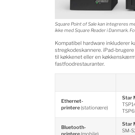
Square Point of Sale kan integreres 
ikke med Square Reader i Danmark. Fo
Kompatibel hardware inkluderer ka
stregkodeskannere. iPad-brugere kan
til køkkenet eller en køkkenskærm,
fastfoodrestauranter.
Star 
Ethernet-
TSP1
printere
(stationære)
TSP6
Star 
Bluetooth-
SM-S
printere
(mobile)