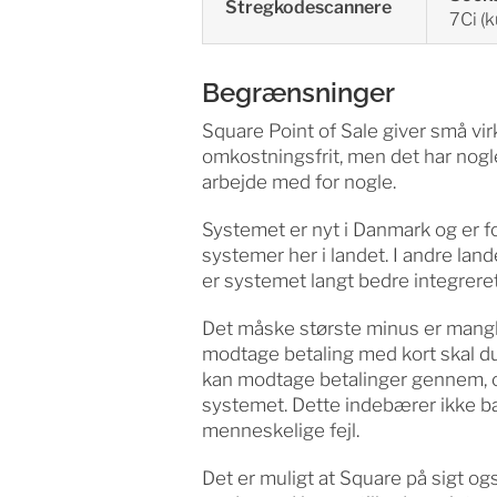
Stregkodescannere
7Ci (k
Begrænsninger
Square Point of Sale giver små vir
omkostningsfrit, men det har nogl
arbejde med for nogle.
Systemet er nyt i Danmark og er f
systemer her i landet. I andre lan
er systemet langt bedre integrere
Det måske største minus er mangle
modtage betaling med kort skal d
kan modtage betalinger gennem, og
systemet. Dette indebærer ikke ba
menneskelige fejl.
Det er muligt at Square på sigt og